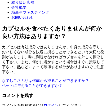
取り扱い店舗
会社概要
糖新生ファスティング
お問い合わせ
カプセルを食べたくありませんが何か
良い方法はありますか？
カプセルは有効成分ではありませんが、中身の成分を守り、
おいしくない成分を快適に摂ることができるという大切な役
割があります。味に問題がなければカプセルを外して摂取し
て下さい。また、何かに溶かすという場合はすぐに摂取して
下さい。熱などによって破壊する成分がありますのでご注意
下さい。
なでしこさぷりは何歳から摂ることができますか？
投
ペットに与えることができますか？
稿
コメントを残す
ナ
ビ
コメントを投稿するには
ログイン
してください。