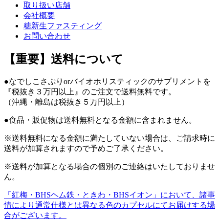
取り扱い店舗
会社概要
糖新生ファスティング
お問い合わせ
【重要】送料について
●なでしこさぷりorバイオホリスティックのサプリメントを
『税抜き３万円以上』のご注文で送料無料です。
（沖縄・離島は税抜き５万円以上）
●食品・販促物は送料無料となる金額に含まれません。
※送料無料になる金額に満たしていない場合は、ご請求時に
送料が加算されますので予めご了承ください。
※送料が加算となる場合の個別のご連絡はいたしておりませ
ん。
「紅梅・BHSヘム鉄・ときわ・BHSイオン」において、諸事
投
情により通常仕様とは異なる色のカプセルにてお届けする場
稿
合がございます。