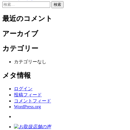
検
ナ
索:
ビ
最近のコメント
ゲ
アーカイブ
ー
シ
カテゴリー
ョ
ン
カテゴリーなし
メタ情報
ログイン
投稿フィード
コメントフィード
WordPress.org